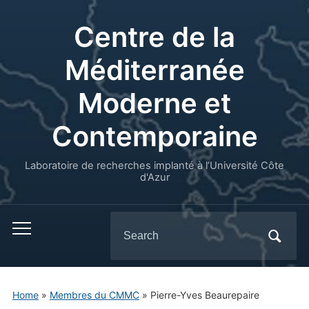
Centre de la
Méditerranée
Moderne et
Contemporaine
Laboratoire de recherches implanté à l’Université Côte
d'Azur
Search
for:
Home
»
Membres du CMMC
»
Pierre-Yves Beaurepaire