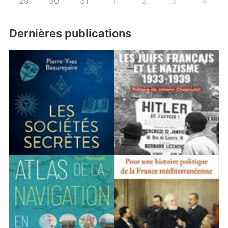
29
30
31
1
2
3
4
Dernières publications