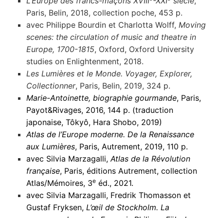
L’Europe des francs-maçons XVIII
-XXI
siècle
,
Paris, Belin, 2018, collection poche, 453 p.
avec Philippe Bourdin et Charlotta Wolff,
Moving
scenes: the circulation of music and theatre in
Europe, 1700-1815
, Oxford, Oxford University
studies on Enlightenment, 2018.
Les Lumières et le Monde. Voyager, Explorer,
Collectionner
, Paris, Belin, 2019, 324 p.
Marie-Antoinette, biographie gourmande
, Paris,
Payot&Rivages, 2016, 144 p. (traduction
japonaise, Tôkyô, Hara Shobo, 2019)
Atlas de l’Europe moderne. De la Renaissance
aux Lumières
, Paris, Autrement, 2019, 110 p.
avec Silvia Marzagalli,
Atlas de la Révolution
française
, Paris, éditions Autrement, collection
e
Atlas/Mémoires, 3
éd., 2021.
avec Silvia Marzagalli, Fredrik Thomasson et
Gustaf Fryksen,
L’œil de Stockholm. La