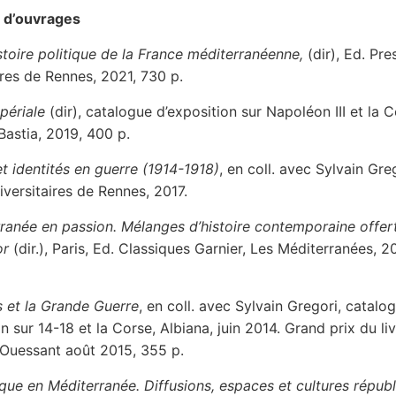
s d’ouvrages
stoire politique de la France méditerranéenne,
(dir), Ed. Pre
ires de Rennes, 2021, 730 p.
périale
(dir), catalogue d’exposition sur Napoléon III et la C
astia, 2019, 400 p.
et identités en guerre (1914-1918)
, en coll. avec Sylvain Gre
iversitaires de Rennes, 2017.
ranée en passion. Mélanges d’histoire contemporaine offer
or
(dir.), Paris, Ed. Classiques Garnier, Les Méditerranées, 2
 et la Grande Guerre
, en coll. avec Sylvain Gregori, catalo
n sur 14-18 et la Corse, Albiana, juin 2014. Grand prix du li
d’Ouessant août 2015, 355 p.
que en Méditerranée. Diffusions, espaces et cultures républ