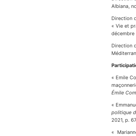
Albiana, 
Direction 
« Vie et p
décembre 2
Direction
Méditerran
Participat
« Emile Co
maçonnerie
Émile Comb
« Emmanuel
politique 
2021, p. 6
« Marianne