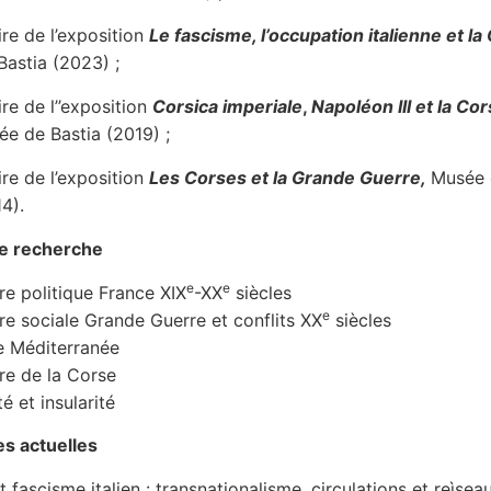
e de l’exposition
Le fascisme, l’occupation italienne et la
astia (2023) ;
e de l’’exposition
Corsica imperiale
,
Napoléon III et la Co
ée de Bastia (2019) ;
e de l’exposition
Les Corses et la Grande Guerre,
Musée 
4).
e recherche
e
e
re politique France XIX
-XX
siècles
e
ire sociale Grande Guerre et conflits XX
siècles
de Méditerranée
ire de la Corse
té et insularité
s actuelles
 fascisme italien : transnationalisme, circulations et reìsea