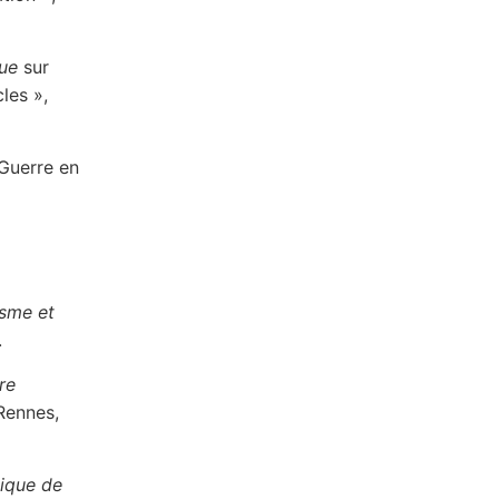
que
sur
les »,
Guerre en
sme et
.
re
Rennes,
tique de