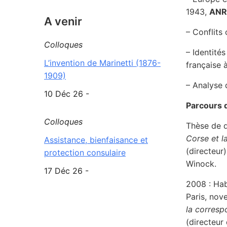
1943,
ANR
A venir
– Conflits
Colloques
– Identités
L’invention de Marinetti (1876-
française à
1909)
– Analyse
10 Déc 26 -
Parcours 
Colloques
Thèse de d
Corse et l
Assistance, bienfaisance et
(directeur
protection consulaire
Winock.
17 Déc 26 -
2008 : Habi
Paris, no
la corresp
(directeur