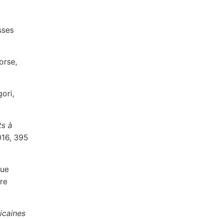
sses
orse,
gori,
ts à
016, 395
gue
vre
icaines