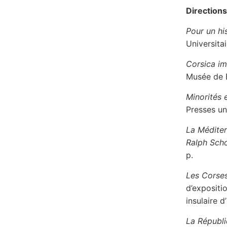
Direction
Pour un hi
Universita
Corsica im
Musée de B
Minorités 
Presses un
La Méditer
Ralph Sch
p.
Les Corses
d’expositio
insulaire 
La Républi