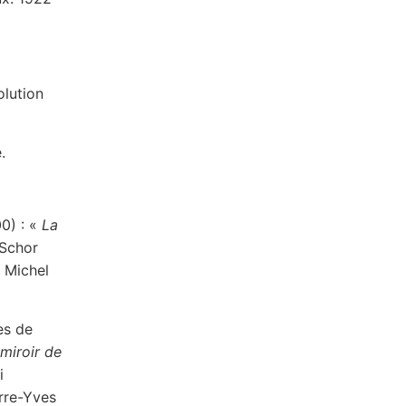
olution
.
0) : «
La
 Schor
t Michel
es de
miroir de
i
erre-Yves