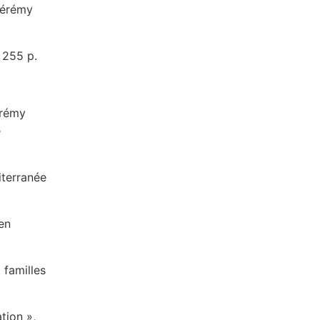
 Jérémy
, 255 p.
érémy
e
iterranée
en
familles
tion »,