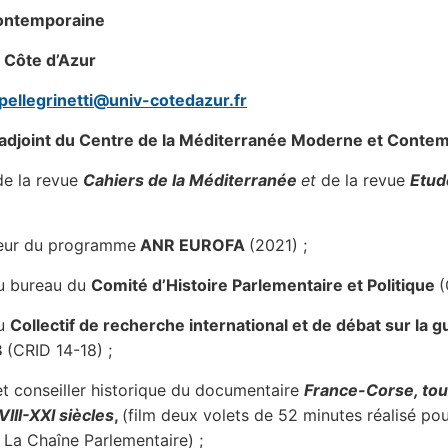
contemporaine
 Côte d’Azur
pellegrinetti@univ-cotedazur.fr
 adjoint du Centre de la Méditerranée Moderne et Contem
de la revue
Cahiers de la Méditerranée
et
de la revue
Etud
eur du programme
ANR EUROFA
(2021) ;
u bureau du
Comité d’Histoire Parlementaire et Politique
(
u
Collectif de recherche international et de débat sur la g
8
(CRID 14-18) ;
t conseiller historique du documentaire
France-Corse, tou
VIII-XXI siècles
,
(film deux volets de 52 minutes réalisé po
 La Chaîne Parlementaire) ;