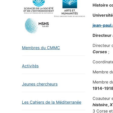
Histoire 
Université
jean-paul.
Directeur
Directeur 
Membres du CMMC
Corses
;
Coordinat
Activités
Membre d
Membre d
Jeunes chercheurs
1914-191
Coauteur e
Les Cahiers de la Méditerranée
histoire
,
X
3 Corse et