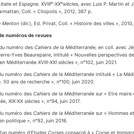
e
e
Italie et Espagne. XVIII
-XX
siècles
, avec Luis P. Martin et
rmattan, Coll. « Cliopolis », 2012, 387 p.
e Menton
(dir.), Ed. Privat, Coll. « Histoire des villes », 2010
 de numéros de revues
 du numéro des
Cahiers de la Méditerranée,
en coll. avec J
ierre-Yves Beaurepaire, intitulé « Nouvelles perspectives d
 en Méditerranée
XVIII-XXI siècles
», n°102, juin 2021.
 du numéro des
Cahiers de la Méditerranée
intitulé « La Méd
. 50 ans de recherche », n°100, juin 2020.
 du numéro des
Cahiers de la Méditerranée
sur « Etre maire 
e, XIX-XX siècles », n°94, juin 2017.
 du numéro des
Cahiers de la Méditerranée
sur « Hommes et 
en politique », n°92, juin 2016.
d’un numéro d’
Etudes Corses
consacré à « Corse et Immigra