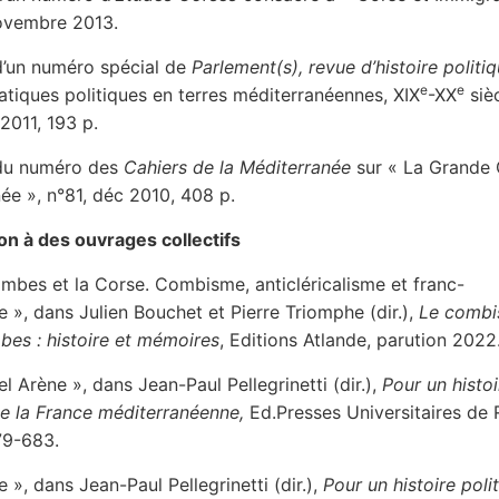
novembre 2013.
d’un numéro spécial de
Parlement(s), revue d’histoire politi
e
e
ratiques politiques en terres méditerranéennes, XIX
-XX
sièc
011, 193 p.
 du numéro des
Cahiers de la Méditerranée
sur « La Grande 
ée », n°81, déc 2010, 408 p.
ion à des ouvrages collectifs
mbes et la Corse. Combisme, anticléricalisme et franc-
 », dans Julien Bouchet et Pierre Triomphe (dir.),
Le combi
es : histoire et mémoires
, Editions Atlande, parution 2022
 Arène », dans Jean-Paul Pellegrinetti (dir.),
Pour un histoi
de la France méditerranéenne,
Ed.Presses Universitaires de 
79-683.
 », dans Jean-Paul Pellegrinetti (dir.),
Pour un histoire poli