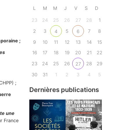
L
M
M
J
V
S
D
23
24
25
26
27
28
1
2
3
5
7
8
4
6
poraine ;
9
10
11
12
13
14
15
es
16
17
18
19
20
21
22
23
24
25
26
28
29
27
30
31
1
2
3
4
5
CHPP) ;
Dernières publications
uerre
te une
ur France