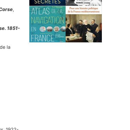
 Corse
,
rse. 1851-
de la
ux. 1922-