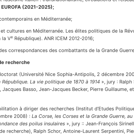
 EUROFA (2021-2025);
 contemporains en Méditerranée;
 et cultures en Méditerranée. Les élites politiques de la Rév
e
 la V
République). ANR ICEM 2012-2016;
 des correspondances des combattants de la Grande Guerre
de recherche
octorat (Université Nice Sophia-Antipolis, 2 décembre 200
a République. La vie politique de 1870 à 1914
», jury : Ralph
), Jacques Basso, Jean-Jacques Becker, Pierre Guillaume, e
litation à diriger des recherches (Institut d’Etudes Politiqu
vembre 2008) :
La Corse, les Corses et la Grande Guerre, au 
ondance des poilus insulaires
», jury :: Jean-François Sirinell
 de recherche), Ralph Schor, Antoine-Laurent Serpentini, Pi