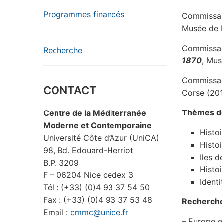
Programmes financés
Commissair
Musée de B
Commissair
Recherche
1870
, Mus
Commissair
CONTACT
Corse (201
Thèmes d
Centre de la Méditerranée
Moderne et Contemporaine
Histoi
Université Côte d’Azur (UniCA)
Histo
98, Bd. Edouard-Herriot
Iles 
B.P. 3209
Histo
F – 06204 Nice cedex 3
Identi
Tél : (+33) (0)4 93 37 54 50
Fax : (+33) (0)4 93 37 53 48
Recherche
Email :
cmmc@unice.fr
– Europe et