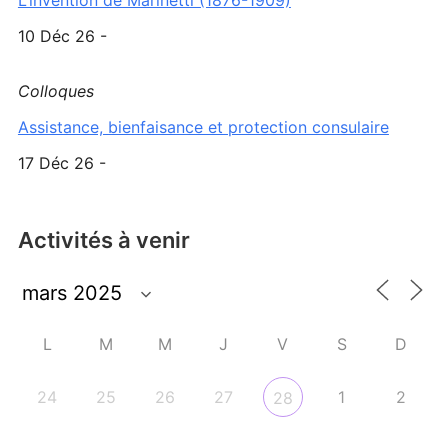
L’invention de Marinetti (1876-1909)
10 Déc 26 -
Colloques
Assistance, bienfaisance et protection consulaire
17 Déc 26 -
Activités à venir
L
M
M
J
V
S
D
24
25
26
27
1
2
28