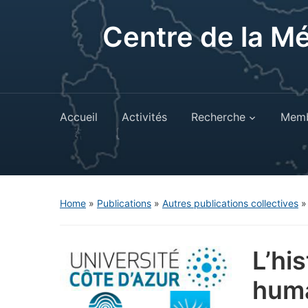
Centre de la M
Accueil
Activités
Recherche
Memb
Home
»
Publications
»
Autres publications collectives
L’hi
huma