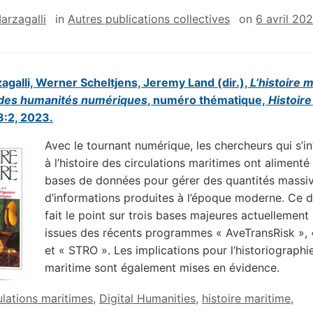
Marzagalli
in
Autres publications collectives
on
6 avril 20
zagalli, Werner Scheltjens, Jeremy Land (dir.),
L’histoire 
 des humanités numériques
, numéro thématique,
Histoire
8:2, 2023.
Avec le tournant numérique, les chercheurs qui s’i
à l’histoire des circulations maritimes ont alimenté
bases de données pour gérer des quantités massi
d’informations produites à l’époque moderne. Ce d
fait le point sur trois bases majeures actuellement u
issues des récents programmes « AveTransRisk », 
et « STRO ». Les implications pour l’historiographi
maritime sont également mises en évidence.
ulations maritimes
,
Digital Humanities
,
histoire maritime
,