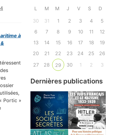
24
L
M
M
J
V
S
D
30
31
1
2
3
4
5
6
7
8
9
10
11
12
maritime à
13
14
15
16
17
18
19
 &
20
21
22
23
24
25
26
ntéressent
27
28
30
1
2
3
29
 des
ves
Dernières publications
ossier
tilisées,
« Portic »
e