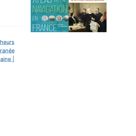
heurs
rranée
ine |