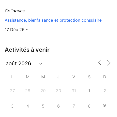
Colloques
Assistance, bienfaisance et protection consulaire
17 Déc 26 -
Activités à venir
L
M
M
J
V
S
D
27
28
29
30
31
1
2
9
3
4
5
6
7
8