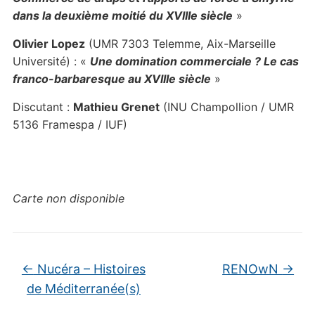
dans la deuxième moitié du XVIIIe siècle
»
Olivier Lopez
(UMR 7303 Telemme, Aix-Marseille
Université) : «
Une domination commerciale ? Le cas
franco-barbaresque au XVIIIe siècle
»
Discutant :
Mathieu Grenet
(INU Champollion / UMR
5136 Framespa / IUF)
Carte non disponible
←
Nucéra – Histoires
RENOwN
→
de Méditerranée(s)