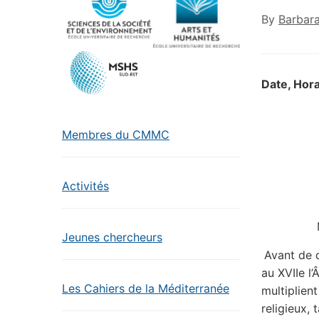
By
Barbar
Date, Hora
Membres du CMMC
Activités
Jeunes chercheurs
Avant de 
au XVIIe l’
Les Cahiers de la Méditerranée
multiplien
religieux,