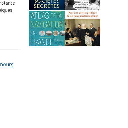
onstante
elques
heurs