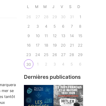
L
M
M
J
V
S
D
26
27
28
29
30
31
1
2
3
4
5
6
7
8
9
10
11
12
13
14
15
16
17
18
19
20
21
22
23
24
25
26
27
28
29
1
2
3
4
5
6
30
Dernières publications
 marquera
a mer se
es tantôt
eux