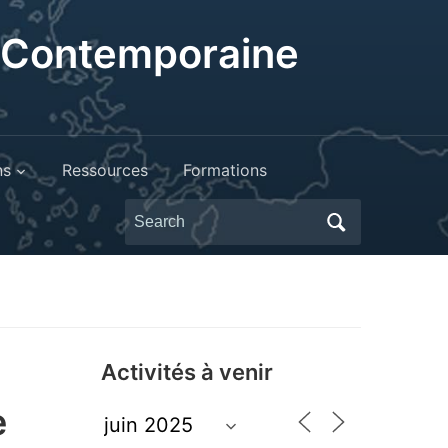
t Contemporaine
ns
Ressources
Formations
Search
for:
Activités à venir
e