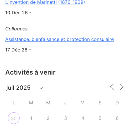
L’invention de Marinetti (1876-1909)
10 Déc 26 -
Colloques
Assistance, bienfaisance et protection consulaire
17 Déc 26 -
Activités à venir
L
M
M
J
V
S
D
1
2
3
4
5
6
30