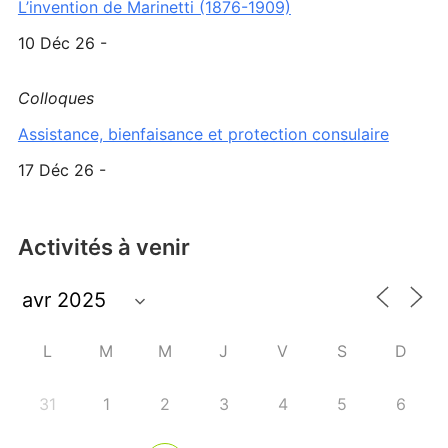
L’invention de Marinetti (1876-1909)
10 Déc 26 -
Colloques
Assistance, bienfaisance et protection consulaire
17 Déc 26 -
Activités à venir
L
M
M
J
V
S
D
31
1
2
3
4
5
6