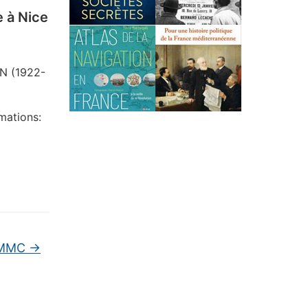
e à Nice
EN (1922-
rmations:
 CMMC
→