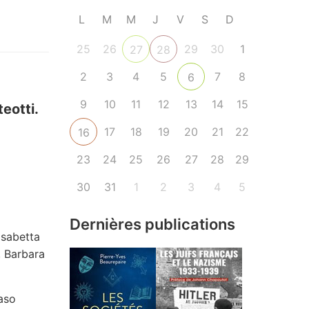
L
M
M
J
V
S
D
25
26
29
30
1
27
28
2
3
4
5
7
8
6
9
10
11
12
13
14
15
eotti.
17
18
19
20
21
22
16
23
24
25
26
27
28
29
30
31
1
2
3
4
5
Dernières publications
isabetta
, Barbara
aso