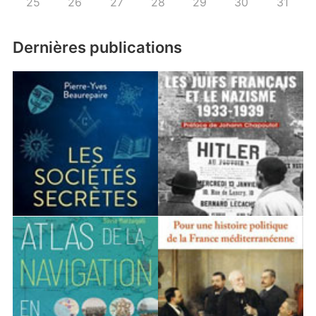
25
26
27
28
29
30
31
Dernières publications