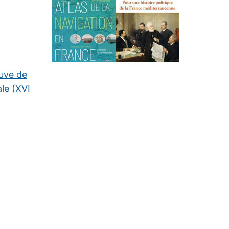
euve de
le (XVI