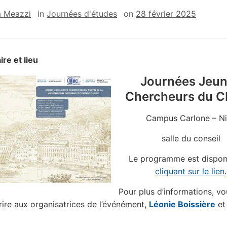
a Meazzi
in
Journées d'études
on
28 février 2025
ire et lieu
Journées Jeu
Chercheurs du
Campus Carlone – N
salle du conseil
Le programme est dispon
cliquant sur le lien
.
Pour plus d’informations, vo
ire aux organisatrices de l’événément,
Léonie Boissière
e