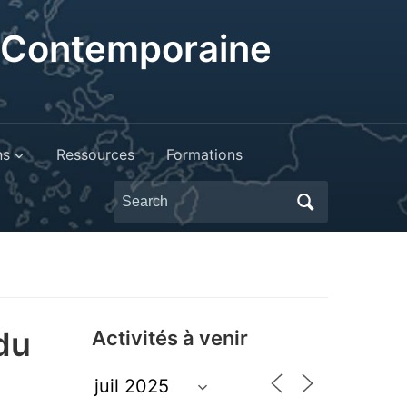
t Contemporaine
ns
Ressources
Formations
Search
for:
du
Activités à venir