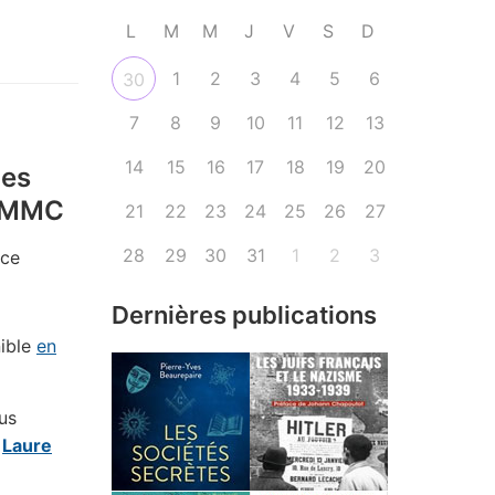
L
M
M
J
V
S
D
1
2
3
4
5
6
30
7
8
9
10
11
12
13
14
15
16
17
18
19
20
nes
 CMMC
21
22
23
24
25
26
27
28
29
30
31
1
2
3
ice
Dernières publications
ible
en
us
t
Laure