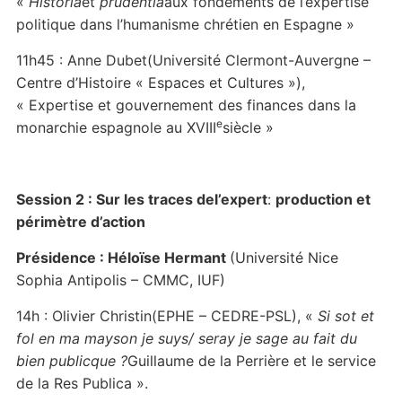
«
Historia
et
prudentia
aux fondements de l’expertise
politique dans l’humanisme chrétien en Espagne »
11h45 : Anne Dubet(Université Clermont-Auvergne –
Centre d’Histoire « Espaces et Cultures »),
« Expertise et gouvernement des finances dans la
e
monarchie espagnole au XVIII
siècle »
Session 2 :
Sur les traces de
l’expert
:
production et
périmètre d’action
Présidence : Héloïse Hermant
(Université Nice
Sophia Antipolis – CMMC, IUF)
14h : Olivier Christin(EPHE – CEDRE-PSL), «
Si sot et
fol en ma mayson je suys/ seray je sage au fait du
bien publicque ?
Guillaume de la Perrière et le service
de la Res Publica ».