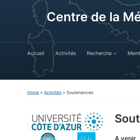
Centre de la M
Accueil
Activités
Recherche
Memb
Home
»
Activités
»
Soutenances
Sou
A venir