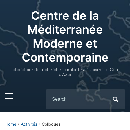
Centre de la
Méditerranée
Moderne et
Contemporaine
Laboratoire de recherches implanté à l’Université Côte
d'Azur
Search
for:
Home
»
Activités
»
Colloques