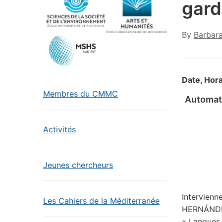
gard
By
Barbar
Date, Hora
Membres du CMMC
Automate
Activités
Jeunes chercheurs
Intervienn
Les Cahiers de la Méditerranée
HERNÁNDEZ
« Langues 