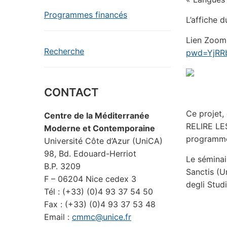
Programmes financés
L’affiche 
Lien Zoom
Recherche
pwd=YjRR
CONTACT
Ce projet,
Centre de la Méditerranée
RELIRE LE
Moderne et Contemporaine
program
Université Côte d’Azur (UniCA)
98, Bd. Edouard-Herriot
Le séminai
B.P. 3209
Sanctis (U
F – 06204 Nice cedex 3
degli Studi
Tél : (+33) (0)4 93 37 54 50
Fax : (+33) (0)4 93 37 53 48
Email :
cmmc@unice.fr