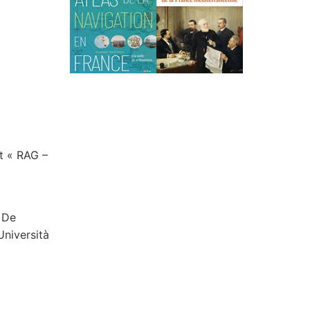
et « RAG –
 De
Università