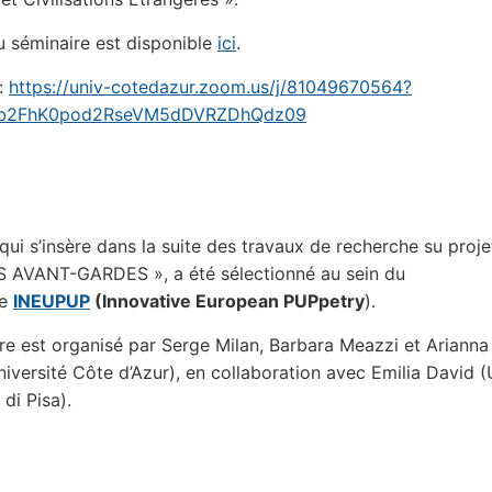
du séminaire est disponible
ici
.
:
https://univ-cotedazur.zoom.us/j/81049670564?
b2FhK0pod2RseVM5dDVRZDhQdz09
 qui s’insère dans la suite des travaux de recherche su proj
S AVANT-GARDES », a été sélectionné au sein du
me
INEUPUP
(Innovative European PUPpetry
).
re est organisé par Serge Milan, Barbara Meazzi et Arianna
niversité Côte d’Azur), en collaboration avec Emilia David (
 di Pisa).