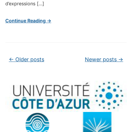
d’expressions […]
Continue Reading →
Post navigation
←
Older posts
Newer posts
→