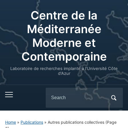
Centre de la
Méditerranée
Moderne et
Contemporaine
Laboratoire de recherches implanté à l’Université Côte
d'Azur
Search
for:
Home
»
Publications
» Autres publications collectives
(Page