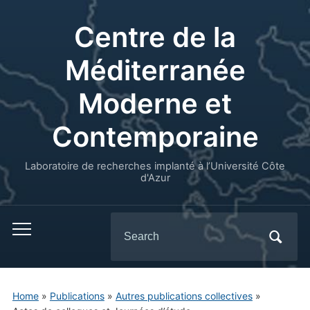
Centre de la
Méditerranée
Moderne et
Contemporaine
Laboratoire de recherches implanté à l’Université Côte
d'Azur
Search
for:
Home
»
Publications
»
Autres publications collectives
»