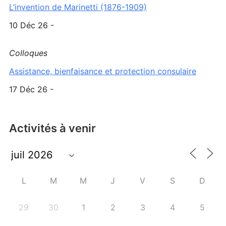
L’invention de Marinetti (1876-1909)
10 Déc 26 -
Colloques
Assistance, bienfaisance et protection consulaire
17 Déc 26 -
Activités à venir
L
M
M
J
V
S
D
29
30
1
2
3
4
5