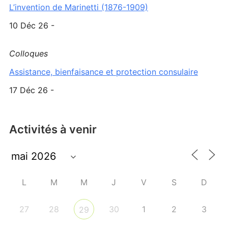
L’invention de Marinetti (1876-1909)
10 Déc 26 -
Colloques
Assistance, bienfaisance et protection consulaire
17 Déc 26 -
Activités à venir
L
M
M
J
V
S
D
27
28
30
1
2
3
29