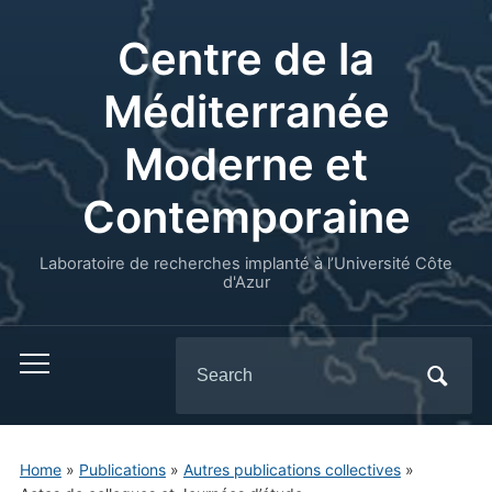
Centre de la
Méditerranée
Moderne et
Contemporaine
Laboratoire de recherches implanté à l’Université Côte
d'Azur
Search
for:
Home
»
Publications
»
Autres publications collectives
»