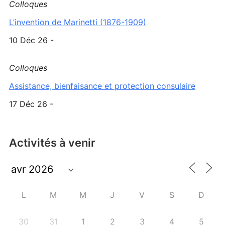
Colloques
L’invention de Marinetti (1876-1909)
10 Déc 26 -
Colloques
Assistance, bienfaisance et protection consulaire
17 Déc 26 -
Activités à venir
L
M
M
J
V
S
D
30
31
1
2
3
4
5