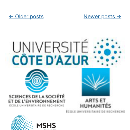
Post navigation
←
Older posts
Newer posts
→