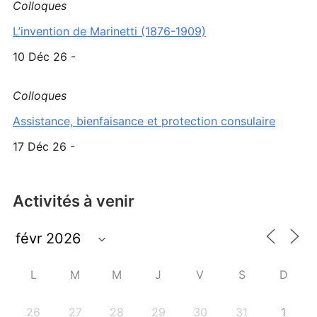
Colloques
L’invention de Marinetti (1876-1909)
10 Déc 26 -
Colloques
Assistance, bienfaisance et protection consulaire
17 Déc 26 -
Activités à venir
L
M
M
J
V
S
D
26
27
28
29
30
31
1