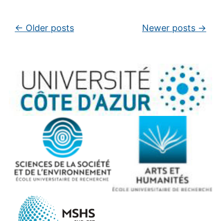
Post navigation
←
Older posts
Newer posts
→