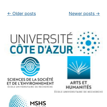
Post navigation
←
Older posts
Newer posts
→