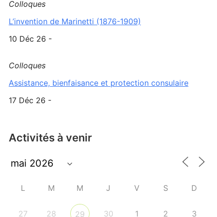
Colloques
L’invention de Marinetti (1876-1909)
10 Déc 26 -
Colloques
Assistance, bienfaisance et protection consulaire
17 Déc 26 -
Activités à venir
L
M
M
J
V
S
D
27
28
30
1
2
3
29