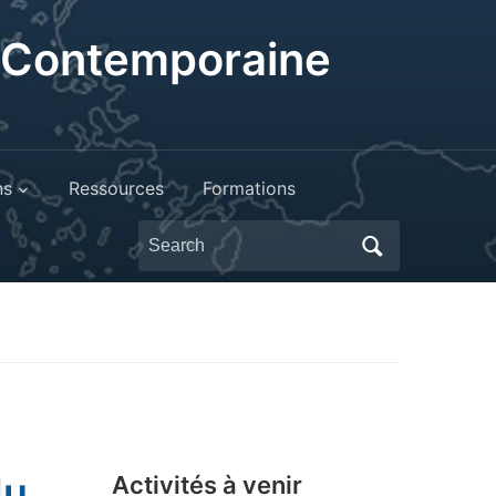
t Contemporaine
ns
Ressources
Formations
Search
for:
du
Activités à venir