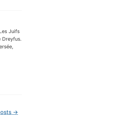
Les Juifs
 Dreyfus.
ersée,
posts
→