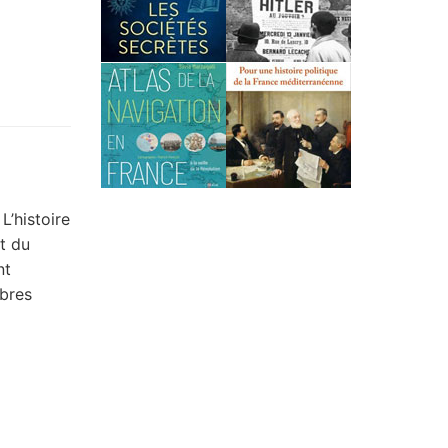
’histoire
t du
nt
mbres