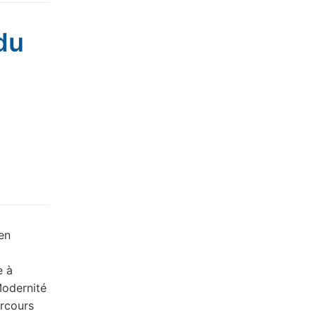
du
en
e à
Modernité
arcours