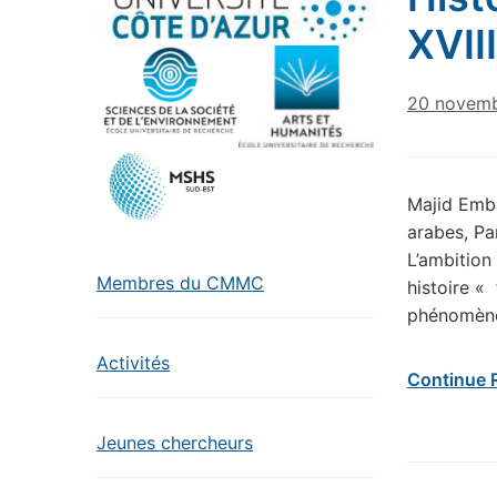
XVII
20 novem
Majid Emba
arabes, Pa
L’ambition
Membres du CMMC
histoire «
phénomènes
Activités
Continue 
Jeunes chercheurs