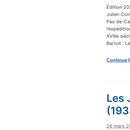
Édition 20
Julien Cont
Pas-de-Cal
l’expéditi
XVIIIe siè
Bartoli : 
Continue 
Les 
(193
26 mars 2