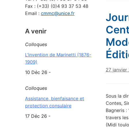
Fax : (+33) (0)4 93 37 53 48
Email :
cmmc@unice.fr
Jour
Cent
A venir
Mode
Colloques
Édit
L’invention de Marinetti (1876-
1909)
27 janvier
10 Déc 26 -
Colloques
Sous la di
Assistance, bienfaisance et
Contes, Si
protection consulaire
Bagneris : 
17 Déc 26 -
travers le
(Midi toul