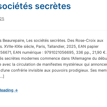
sociétés secrètes
025
s Beaurepaire, Les sociétés secrètes. Des Rose-Croix aux
 XVIIe-XXIe siècle, Paris, Tallandier, 2025, EAN papier
56671, EAN numérique : 9791021056695, 336 pp., 21,90 €. L
tés secrètes modernes commence dans l’Allemagne du débu
le avec la circulation de manifestes mystérieux qui annonce
e d’une confrérie invisible aux pouvoirs prodigieux. Ses me
[…]
Reading →