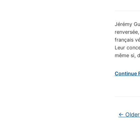
Jérémy Gue
renversée,
français v
Leur conce
même si, d
Continue 
Post na
←
Older