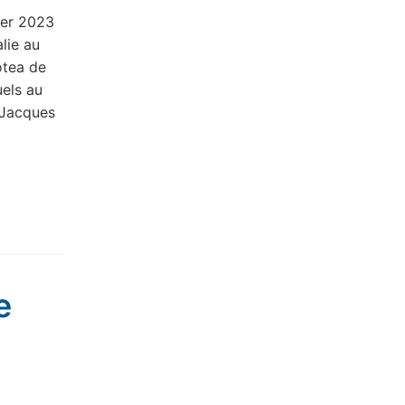
rier 2023
lie au
otea de
uels au
 Jacques
e