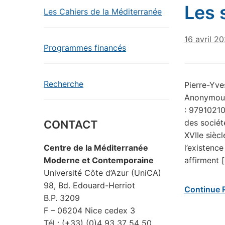
Les 
Les Cahiers de la Méditerranée
16 avril 2
Programmes financés
Recherche
Pierre-Yve
Anonymous.
: 97910210
des socié
CONTACT
XVIIe sièc
l’existenc
Centre de la Méditerranée
affirment 
Moderne et Contemporaine
Université Côte d’Azur (UniCA)
98, Bd. Edouard-Herriot
Continue 
B.P. 3209
F – 06204 Nice cedex 3
Tél : (+33) (0)4 93 37 54 50