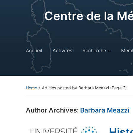
Centre de la M
Accueil
Activités
Recherche
Memb
Home
»
Articles posted by Barbara Meazzi
(Page 2)
Author Archives:
Barbara Meazzi
Hist