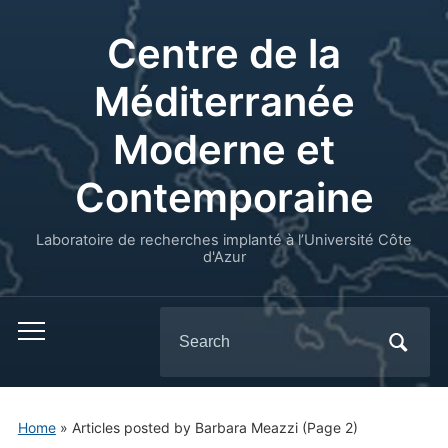
Centre de la
Méditerranée
Moderne et
Contemporaine
Laboratoire de recherches implanté à l’Université Côte
d'Azur
Search
for:
Home
»
Articles posted by Barbara Meazzi
(Page 2)