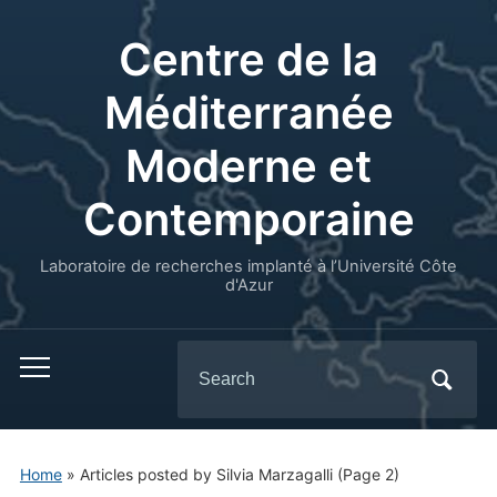
Centre de la
Méditerranée
Moderne et
Contemporaine
Laboratoire de recherches implanté à l’Université Côte
d'Azur
Search
for:
Home
»
Articles posted by Silvia Marzagalli
(Page 2)