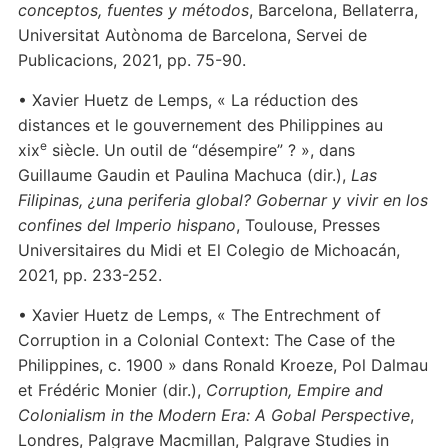
conceptos, fuentes y métodos
, Barcelona, Bellaterra,
Universitat Autònoma de Barcelona, Servei de
Publicacions, 2021, pp. 75-90.
• Xavier Huetz de Lemps, « La réduction des
distances et le gouvernement des Philippines au
e
xix
siècle. Un outil de “désempire” ? », dans
Guillaume Gaudin et Paulina Machuca (dir.),
Las
Filipinas, ¿una periferia global? Gobernar y vivir en los
confines del Imperio hispano
, Toulouse, Presses
Universitaires du Midi et El Colegio de Michoacán,
2021, pp. 233-252.
• Xavier Huetz de Lemps, « The Entrechment of
Corruption in a Colonial Context: The Case of the
Philippines, c. 1900 » dans Ronald Kroeze, Pol Dalmau
et Frédéric Monier (dir.),
Corruption, Empire and
Colonialism in the Modern Era: A Gobal Perspective
,
Londres, Palgrave Macmillan, Palgrave Studies in