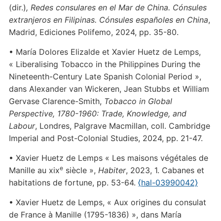
(dir.)
,
Redes consulares en el Mar de China. Cónsules
extranjeros en Filipinas. Cónsules españoles en China
,
Madrid, Ediciones Polifemo, 2024, pp. 35-80.
• María Dolores Elizalde et Xavier Huetz de Lemps,
« Liberalising Tobacco in the Philippines During the
Nineteenth-Century Late Spanish Colonial Period »,
dans Alexander van Wickeren, Jean Stubbs et William
Gervase Clarence-Smith,
Tobacco in Global
Perspective, 1780-1960: Trade, Knowledge, and
Labour
, Londres, Palgrave Macmillan, coll. Cambridge
Imperial and Post-Colonial Studies, 2024, pp. 21-47.
• Xavier Huetz de Lemps « Les maisons végétales de
e
Manille au xix
siècle »,
Habiter
, 2023, 1. Cabanes et
habitations de fortune, pp. 53-64.
⟨hal-03990042⟩
• Xavier Huetz de Lemps, « Aux origines du consulat
de France à Manille (1795-1836) », dans María