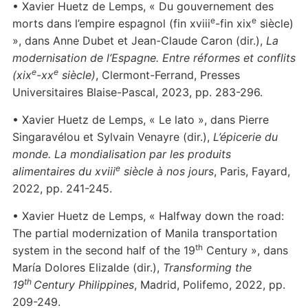
• Xavier Huetz de Lemps, « Du gouvernement des
e
e
morts dans l’empire espagnol (fin xviii
-fin xix
siècle)
», dans Anne Dubet et Jean-Claude Caron (dir.),
La
modernisation de l’Espagne. Entre réformes et conflits
e
e
(xix
-xx
siècle)
, Clermont-Ferrand, Presses
Universitaires Blaise-Pascal, 2023, pp. 283-296.
• Xavier Huetz de Lemps, « Le lato », dans Pierre
Singaravélou et Sylvain Venayre (dir.),
L’épicerie du
monde. La mondialisation par les produits
e
alimentaires du xviii
siècle à nos jours
, Paris, Fayard,
2022, pp. 241-245.
• Xavier Huetz de Lemps, « Halfway down the road:
The partial modernization of Manila transportation
th
system in the second half of the 19
Century », dans
María Dolores Elizalde (dir.),
Transforming the
th
19
Century Philippines
, Madrid, Polifemo, 2022, pp.
209-249.