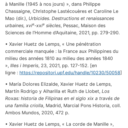
à Manille (1945 à nos jours) », dans Philippe
Chassaigne, Christophe Lastécouères et Caroline Le
Mao (dir.),
Urbicides. Destructions et renaissances
e
e
urbaines, xvi
-xxi
siècles
, Pessac, Maison des
Sciences de l’Homme d’Aquitaine, 2021, pp. 279-290.
• Xavier Huetz de Lemps, « Une pénétration
commerciale manquée : la France aux Philippines du
milieu des années 1810 au milieu des années 1840
»,
Illes i Imperis
, 23, 2021, pp. 127-152. [en
ligne :
https://repositori.upf.edu/handle/10230/50058
]
• María Dolores Elizalde, Xavier Huetz de Lemps,
Martín Rodrigo y Alharilla et Ruth de Llobet,
Los
Roxas: historia de Filipinas en el siglo xix a través de
una familia criolla
, Madrid, Marcial Pons Historia, coll.
Ambos Mundos, 2020, 472 p.
• Xavier Huetz de Lemps, « La corde de Manille »,