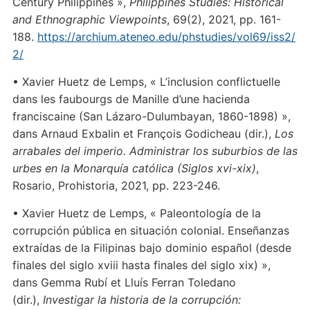
Century Philippines »,
Philippines Studies: Historical
and Ethnographic Viewpoints
, 69(2), 2021, pp. 161-
188.
https://archium.ateneo.edu/phstudies/vol69/iss2/
2/
• Xavier Huetz de Lemps, « L’inclusion conflictuelle
dans les faubourgs de Manille d’une hacienda
franciscaine (San Lázaro-Dulumbayan, 1860-1898)
»,
dans Arnaud Exbalin et François Godicheau (dir.),
Los
arrabales del imperio. Administrar los suburbios de las
urbes en la Monarquía católica (Siglos xvi-xix)
,
Rosario, Prohistoria, 2021, pp. 223-246.
• Xavier Huetz de Lemps, « Paleontología de la
corrupción pública en situación colonial. Enseñanzas
extraídas de la Filipinas bajo dominio español (desde
finales del siglo xviii hasta finales del siglo xix) »,
dans Gemma Rubí et Lluís Ferran Toledano
(dir.),
Investigar la historia de la corrupción: