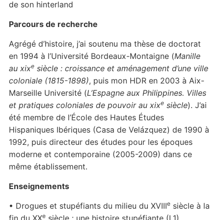
de son hinterland
Parcours de recherche
Agrégé d’histoire, j’ai soutenu ma thèse de doctorat
en 1994 à l’Université Bordeaux-Montaigne (
Manille
e
au xix
siècle : croissance et aménagement d’une ville
coloniale (1815-1898)
, puis mon HDR en 2003 à Aix-
Marseille Université (
L’Espagne aux Philippines. Villes
e
et pratiques coloniales de pouvoir au xix
siècle
). J’ai
été membre de l’École des Hautes Études
Hispaniques Ibériques (Casa de Velázquez) de 1990 à
1992, puis directeur des études pour les époques
moderne et contemporaine (2005-2009) dans ce
même établissement.
Enseignements
e
• Drogues et stupéfiants du milieu du XVIII
siècle à la
e
fin du XX
siècle : une histoire stupéfiante (L1)