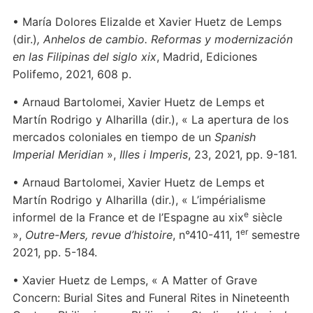
• María Dolores Elizalde et Xavier Huetz de Lemps
(dir.)
, Anhelos de cambio. Reformas y modernización
en las Filipinas del siglo xix
, Madrid, Ediciones
Polifemo, 2021, 608 p.
• Arnaud Bartolomei, Xavier Huetz de Lemps et
Martín Rodrigo y Alharilla (dir.), « La apertura de los
mercados coloniales en tiempo de un
Spanish
Imperial Meridian
»,
Illes i Imperis
, 23, 2021, pp. 9-181.
• Arnaud Bartolomei, Xavier Huetz de Lemps et
Martín Rodrigo y Alharilla (dir.), « L’impérialisme
e
informel de la France et de l’Espagne au xix
siècle
er
»,
Outre-Mers, revue d’histoire
, n°410-411, 1
semestre
2021, pp. 5-184.
• Xavier Huetz de Lemps, « A Matter of Grave
Concern: Burial Sites and Funeral Rites in Nineteenth