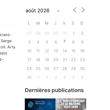
L
M
M
J
V
S
D
27
28
29
30
31
1
2
kranz-
, Serge
7
3
4
5
6
8
9
oll. Arts
10
11
12
13
14
15
16
esto
z-
17
18
19
20
21
22
23
24
25
26
27
28
29
30
31
1
2
3
4
5
6
Dernières publications