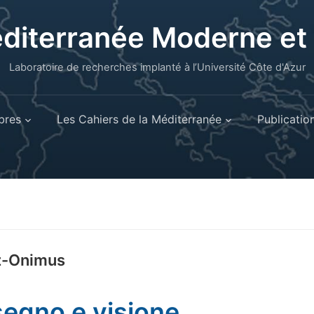
éditerranée Moderne e
Laboratoire de recherches implanté à l’Université Côte d'Azur
res
Les Cahiers de la Méditerranée
Publicatio
z-Onimus
segno e visione