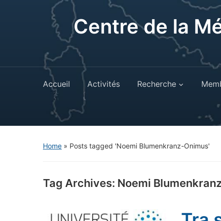
Centre de la M
Accueil
Activités
Recherche
Memb
Home
»
Posts tagged 'Noemi Blumenkranz-Onimus'
Tag Archives:
Noemi Blumenkran
Tra 