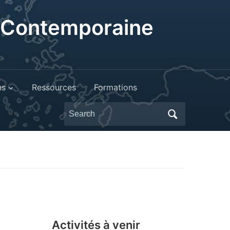
t Contemporaine
ns
Ressources
Formations
Search
for:
Activités à venir