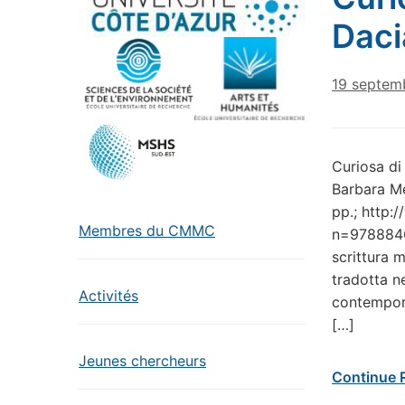
Daci
19 septem
Curiosa di
Barbara Me
pp.; http:
Membres du CMMC
n=9788846
scrittura m
tradotta n
Activités
contemporan
[…]
Jeunes chercheurs
Continue 