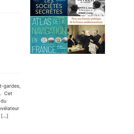
t-gardes,
2. Cet
 du
évélateur
 […]