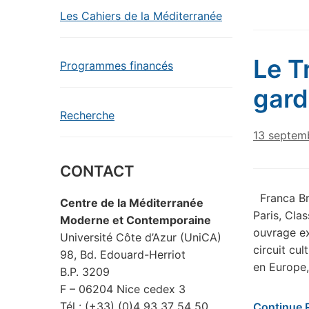
Les Cahiers de la Méditerranée
Le T
Programmes financés
gard
Recherche
13 septem
CONTACT
Franca Bru
Centre de la Méditerranée
Paris, Cla
Moderne et Contemporaine
ouvrage ex
Université Côte d’Azur (UniCA)
circuit cu
98, Bd. Edouard-Herriot
en Europe,
B.P. 3209
F – 06204 Nice cedex 3
Tél : (+33) (0)4 93 37 54 50
Continue 