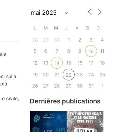
L
M
M
J
V
S
D
28
29
30
1
2
3
4
5
6
7
8
9
11
10
e e
12
13
15
16
17
18
14
19
20
21
23
24
25
22
i sulla
 più
26
27
28
29
30
31
1
e civile,
Dernières publications