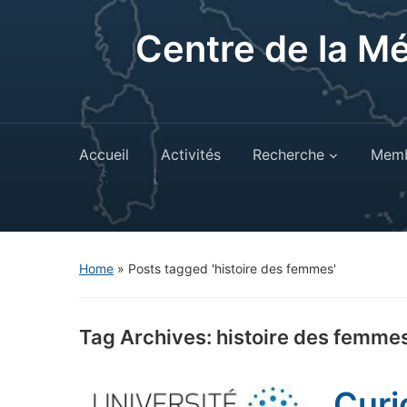
Centre de la M
Accueil
Activités
Recherche
Memb
Home
»
Posts tagged 'histoire des femmes'
Tag Archives:
histoire des femme
Curi