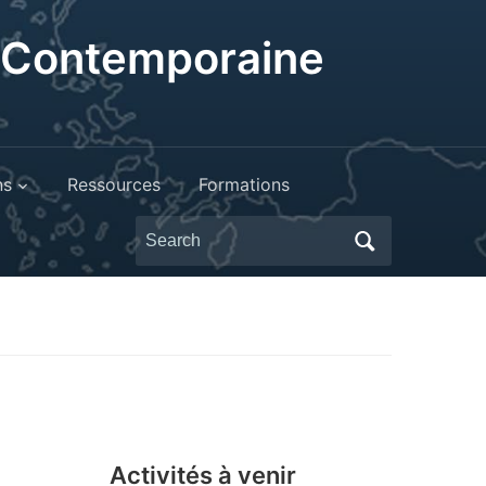
t Contemporaine
ns
Ressources
Formations
Search
for:
Activités à venir