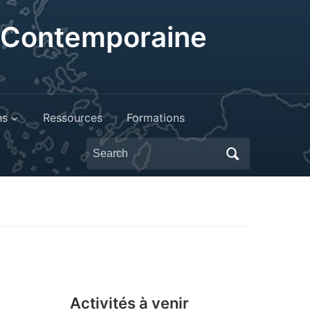
t Contemporaine
ns
Ressources
Formations
Search
for:
Activités à venir