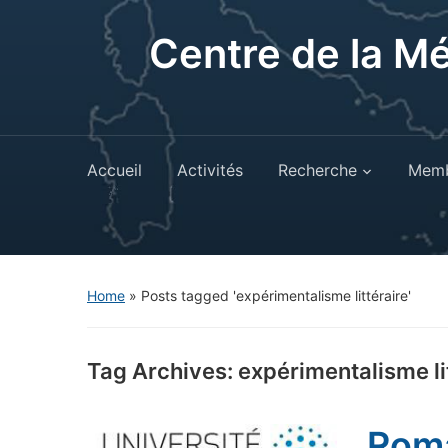
Centre de la M
Accueil
Activités
Recherche
Memb
Home
»
Posts tagged 'expérimentalisme littéraire'
Tag Archives:
expérimentalisme li
Rom