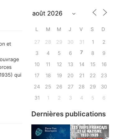
L
M
M
J
V
S
D
27
28
29
30
31
1
2
on et
7
3
4
5
6
8
9
 ouvrage
10
11
12
13
14
15
16
orces
1935) qui
17
18
19
20
21
22
23
24
25
26
27
28
29
30
31
1
2
3
4
5
6
Dernières publications