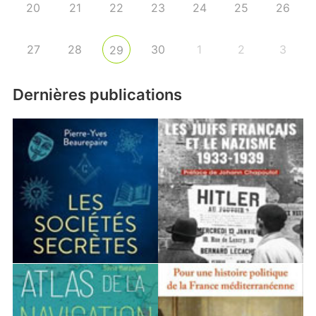
20
21
22
23
24
25
26
27
28
30
1
2
3
29
Dernières publications