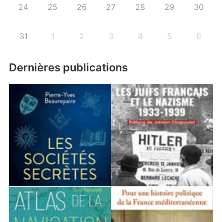
24
25
26
27
28
29
30
31
1
2
3
4
5
6
Dernières publications