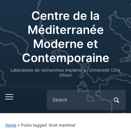
Centre de la
Méditerranée
Moderne et
Contemporaine
Laboratoire de recherches implanté à l’Université Côte
d'Azur
Search
for:
Home
»
Posts tagged 'droit maritime'