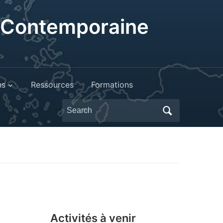
t Contemporaine
ns
Ressources
Formations
Search
for:
Activités à venir