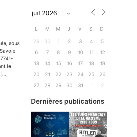
L
M
M
J
V
S
D
29
30
1
2
3
4
5
née, sous
 Savoie
6
7
8
9
10
11
12
37741-
13
14
15
16
17
18
19
nt le
 […]
20
21
22
23
24
25
26
27
28
29
30
31
1
2
Dernières publications