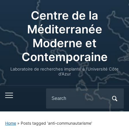
Centre de la
Méditerranée
Moderne et
Contemporaine
Laboratoire de recherches implanté à l’Université Côte
d'Azur
Search
for:
Home
»
Posts tagged 'anti-communautarisme'