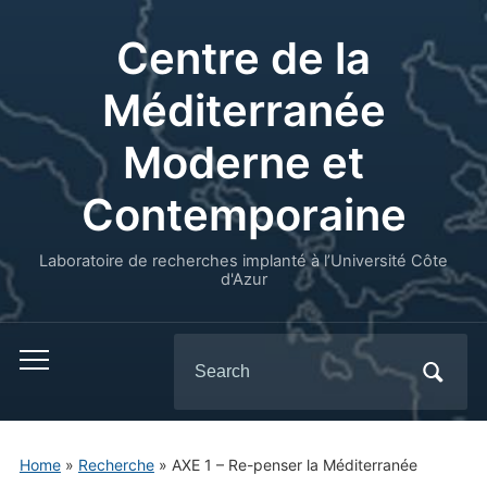
Centre de la
Méditerranée
Moderne et
Contemporaine
Laboratoire de recherches implanté à l’Université Côte
d'Azur
Search
for:
Home
»
Recherche
»
AXE 1 – Re-penser la Méditerranée