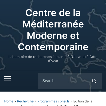
Centre de la
Méditerranée
Moderne et
Contemporaine
Laboratoire de recherches implanté à l’Université Côte
d'Azur
Search
for:
Home
»
Recherche
»
Programmes consuls
»
Edition de la