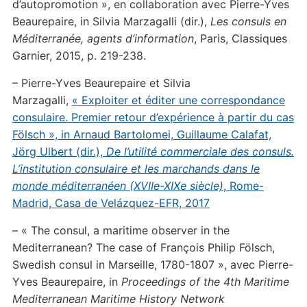
d’autopromotion », en collaboration avec Pierre-Yves
Beaurepaire, in Silvia Marzagalli (dir.),
Les consuls en
Méditerranée, agents d’information
, Paris, Classiques
Garnier, 2015, p. 219-238.
– Pierre-Yves Beaurepaire et Silvia
Marzagalli,
« Exploiter et éditer une correspondance
consulaire. Premier retour d’expérience à partir du cas
Fölsch », in Arnaud Bartolomei, Guillaume Calafat,
Jörg Ulbert (dir.),
De l’utilité commerciale des consuls.
L’institution consulaire et les marchands dans le
monde méditerranéen (XVIIe-XIXe siècle)
, Rome-
Madrid, Casa de Velázquez-EFR, 2017
– « The consul, a maritime observer in the
Mediterranean? The case of François Philip Fölsch,
Swedish consul in Marseille, 1780-1807 »,
avec Pierre-
Yves Beaurepaire, in
Proceedings of the 4th Maritime
Mediterranean Maritime History Network