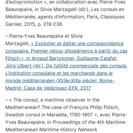
d’autopromotion », en collaboration avec Pierre-Yves
Beaurepaire, in Silvia Marzagalli (dir.),
Les consuls en
Méditerranée, agents d’information
, Paris, Classiques
Garnier, 2015, p. 219-238.
– Pierre-Yves Beaurepaire et Silvia
Marzagalli,
« Exploiter et éditer une correspondance
consulaire. Premier retour d’expérience à partir du cas
Fölsch », in Arnaud Bartolomei, Guillaume Calafat,
Jörg Ulbert (dir.),
De l’utilité commerciale des consuls.
L’institution consulaire et les marchands dans le
monde méditerranéen (XVIIe-XIXe siècle)
, Rome-
Madrid, Casa de Velázquez-EFR, 2017
– « The consul, a maritime observer in the
Mediterranean? The case of François Philip Fölsch,
Swedish consul in Marseille, 1780-1807 »,
avec Pierre-
Yves Beaurepaire, in
Proceedings of the 4th Maritime
Mediterranean Maritime History Network