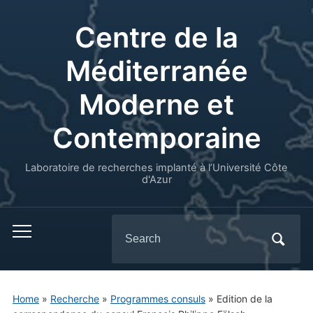
Centre de la
Méditerranée
Moderne et
Contemporaine
Laboratoire de recherches implanté à l’Université Côte
d'Azur
Search
for:
Home
»
Recherche
»
Programmes consuls
»
Edition de la