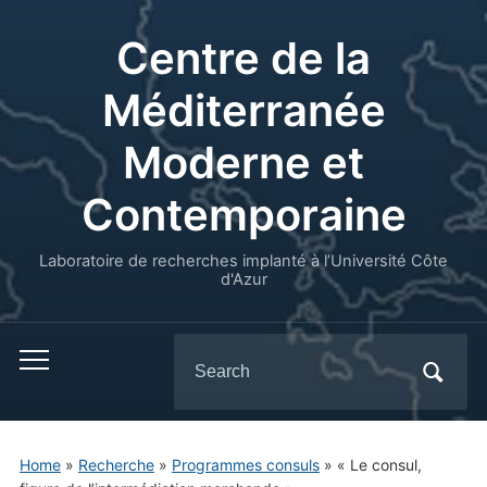
Centre de la
Méditerranée
Moderne et
Contemporaine
Laboratoire de recherches implanté à l’Université Côte
d'Azur
Search
for:
Home
»
Recherche
»
Programmes consuls
»
« Le consul,