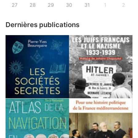
27
28
29
30
31
1
2
Dernières publications