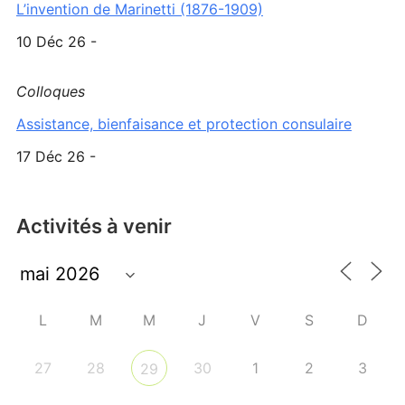
L’invention de Marinetti (1876-1909)
10 Déc 26 -
Colloques
Assistance, bienfaisance et protection consulaire
17 Déc 26 -
Activités à venir
L
M
M
J
V
S
D
27
28
30
1
2
3
29