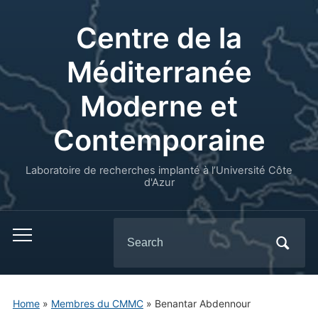
Centre de la
Méditerranée
Moderne et
Contemporaine
Laboratoire de recherches implanté à l’Université Côte
d'Azur
Search
for:
Home
»
Membres du CMMC
»
Benantar Abdennour