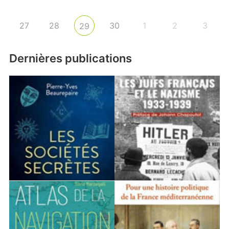
27
28
30
1
2
3
29
Dernières publications