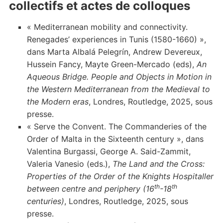
collectifs et actes de colloques
« Mediterranean mobility and connectivity.
Renegades’ experiences in Tunis (1580-1660) »,
dans Marta Albalá Pelegrín, Andrew Devereux,
Hussein Fancy, Mayte Green-Mercado (eds),
An
Aqueous Bridge.
People and Objects in Motion in
the Western Mediterranean from the Medieval to
the Modern eras
, Londres, Routledge, 2025, sous
presse.
« Serve the Convent. The Commanderies of the
Order of Malta in the Sixteenth century », dans
Valentina Burgassi, George A. Said-Zammit,
Valeria Vanesio (eds.),
The Land and the Cross:
Properties of the Order of the Knights Hospitaller
th
th
between centre and periphery (16
-18
centuries)
, Londres, Routledge, 2025, sous
presse.