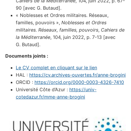
Cahiers de la Méditerranée
, 104, juin 2022, p. 67-
90 [avec G. Butaud].
« Noblesses et Ordres militaires. Réseaux,
familles, pouvoirs »,
Noblesses et Ordres
militaires. Réseaux, familles, pouvoirs
,
Cahiers de
la Méditerranée
, 104, juin 2022, p. 7-13 [avec
G. Butaud].
Documents joints :
Le CV complet en cliquant sur le lien
HAL :
https://cv.archives-ouvertes.fr/anne-brogini
ORCID :
https://orcid.org/0000-0003-4326-7410
Université Côte d’Azur :
https://univ-
cotedazur.fr/mme-anne-brogini