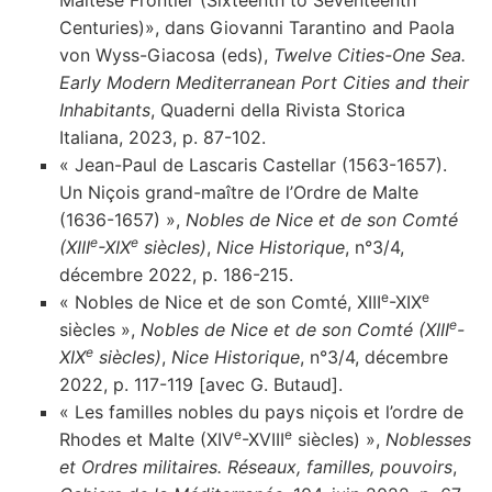
Maltese Frontier (Sixteenth to Seventeenth
Centuries)», dans Giovanni Tarantino and Paola
von Wyss-Giacosa (eds),
Twelve Cities-One Sea.
Early Modern Mediterranean Port Cities and their
Inhabitants
, Quaderni della Rivista Storica
Italiana, 2023, p. 87-102.
« Jean-Paul de Lascaris Castellar (1563-1657).
Un Niçois grand-maître de l’Ordre de Malte
(1636-1657) »,
Nobles de Nice et de son Comté
e
e
(XIII
-XIX
siècles)
,
Nice Historique
, n°3/4,
décembre 2022, p. 186-215.
e
e
« Nobles de Nice et de son Comté, XIII
-XIX
e
siècles »,
Nobles de Nice et de son Comté (XIII
-
e
XIX
siècles)
,
Nice Historique
, n°3/4, décembre
2022, p. 117-119 [avec G. Butaud].
« Les familles nobles du pays niçois et l’ordre de
e
e
Rhodes et Malte (XIV
-XVIII
siècles) »,
Noblesses
et Ordres militaires. Réseaux, familles, pouvoirs
,