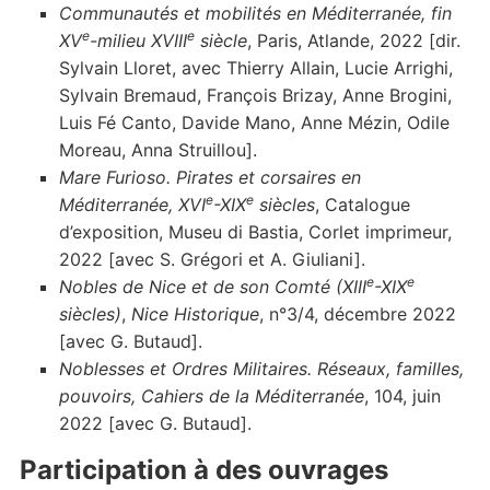
Communautés et mobilités en Méditerranée, fin
e
e
XV
-milieu XVIII
siècle
, Paris, Atlande, 2022 [dir.
Sylvain Lloret, avec Thierry Allain, Lucie Arrighi,
Sylvain Bremaud, François Brizay, Anne Brogini,
Luis Fé Canto, Davide Mano, Anne Mézin, Odile
Moreau, Anna Struillou].
Mare Furioso. Pirates et corsaires en
e
e
Méditerranée, XVI
-XIX
siècles
, Catalogue
d’exposition, Museu di Bastia, Corlet imprimeur,
2022 [avec S. Grégori et A. Giuliani].
e
e
Nobles de Nice et de son Comté (XIII
-XIX
siècles)
,
Nice Historique
, n°3/4, décembre 2022
[avec G. Butaud].
Noblesses
et Ordres Militaires. Réseaux, familles,
pouvoirs, Cahiers de la Méditerranée
, 104, juin
2022 [avec G. Butaud].
Participation à des ouvrages