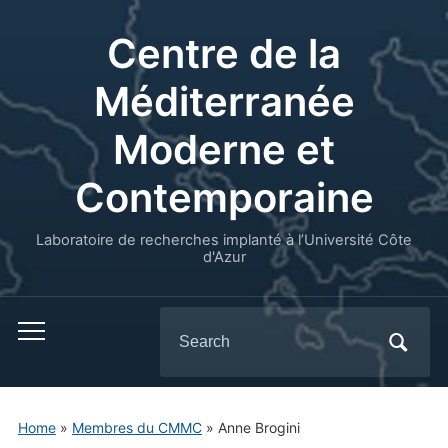
Centre de la
Méditerranée
Moderne et
Contemporaine
Laboratoire de recherches implanté à l’Université Côte
d'Azur
Search
for:
Home
»
Membres du CMMC
»
Anne Brogini