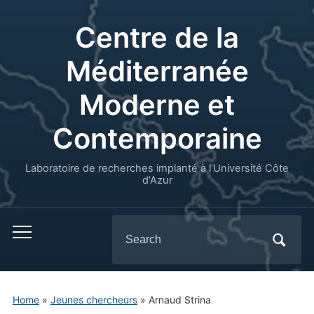
Centre de la
Méditerranée
Moderne et
Contemporaine
Laboratoire de recherches implanté à l’Université Côte
d'Azur
Search
for:
Home
»
Jeunes chercheurs
»
Arnaud Strina