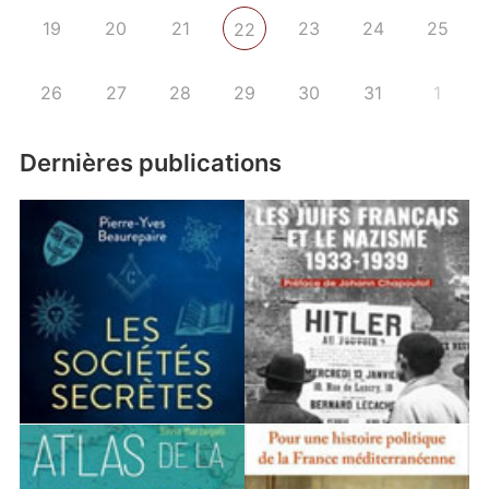
19
20
21
23
24
25
22
26
27
28
29
30
31
1
Dernières publications