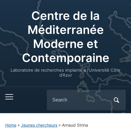
Centre de la
Méditerranée
Moderne et
Contemporaine
Laboratoire de recherches implanté à l’Université Côte
d'Azur
Search
for:
Home
»
Jeunes chercheurs
»
Arnaud Strina