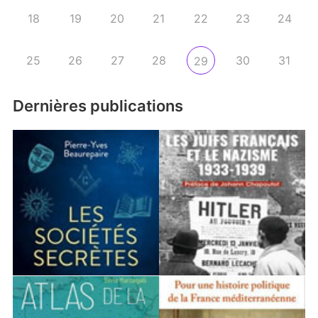
18
19
20
21
22
23
24
25
26
27
28
30
31
29
Dernières publications