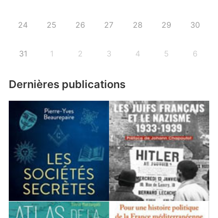
24
25
26
27
28
29
30
31
1
2
3
4
5
6
Dernières publications