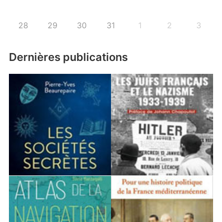
28
29
30
31
1
2
3
Dernières publications