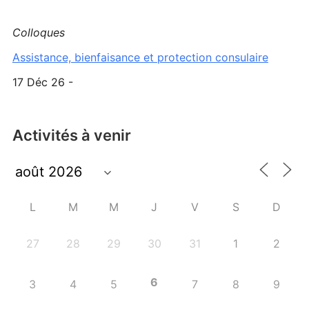
Colloques
Assistance, bienfaisance et protection consulaire
17 Déc 26 -
Activités à venir
L
M
M
J
V
S
D
27
28
29
30
31
1
2
6
3
4
5
7
8
9