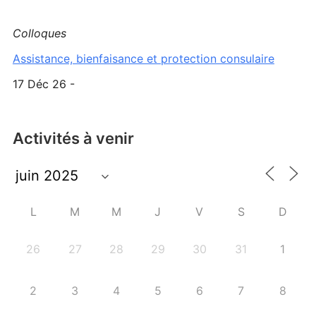
Colloques
Assistance, bienfaisance et protection consulaire
17 Déc 26 -
Activités à venir
L
M
M
J
V
S
D
26
27
28
29
30
31
1
2
3
4
5
6
7
8