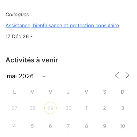
Colloques
Assistance, bienfaisance et protection consulaire
17 Déc 26 -
Activités à venir
L
M
M
J
V
S
D
27
28
30
1
2
3
29
4
5
6
7
8
9
10