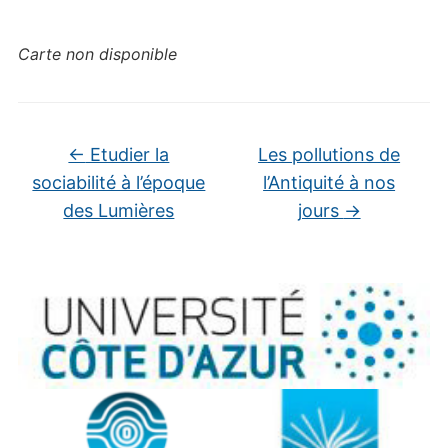
Carte non disponible
←
Etudier la
Les pollutions de
sociabilité à l’époque
l’Antiquité à nos
des Lumières
jours
→