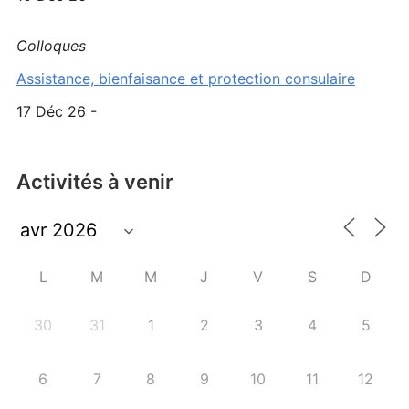
Colloques
Assistance, bienfaisance et protection consulaire
17 Déc 26 -
Activités à venir
L
M
M
J
V
S
D
30
31
1
2
3
4
5
6
7
8
9
10
11
12