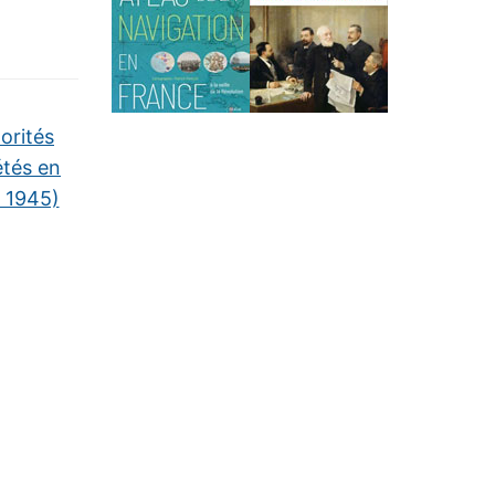
orités
étés en
 1945)