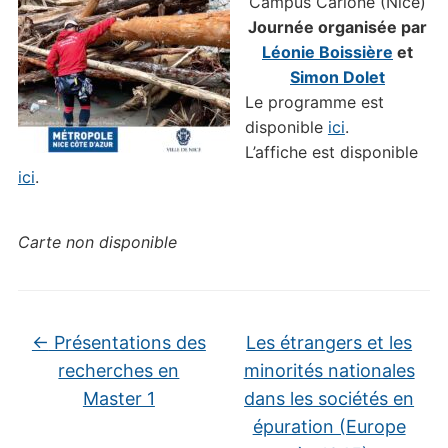
Campus Carlone (Nice)
Journée organisée par
Léonie Boissière
et
Simon Dolet
Le programme est
disponible
ici
.
L’affiche est disponible
ici
.
Carte non disponible
←
Présentations des
Les étrangers et les
recherches en
minorités nationales
Master 1
dans les sociétés en
épuration (Europe