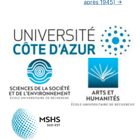
après 1945)
→